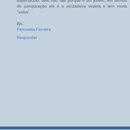
espectáculo, dele não falo porque é um jovem, em termos
de comparação ela é a verdadeira vedeta e tem muita
"salsa"
Bjs.
Fernanda Ferreira
Responder